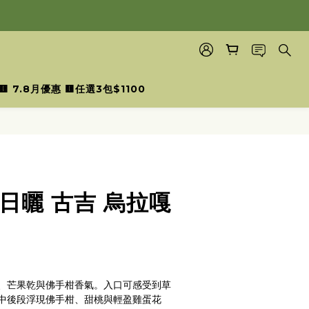
🟨 7.8月優惠 🟨任選3包$1100
日曬 古吉 烏拉嘎
、芒果乾與佛手柑香氣。入口可感受到草
中後段浮現佛手柑、甜桃與輕盈雞蛋花