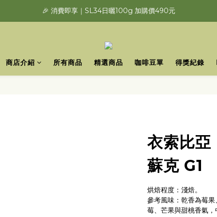
🎉 消費即享｜SL34日曬100g 加購價490元
商店介紹
所有商品
精選商品
咖啡豆單
得獎紀錄
衣索比亞 
蘇克 G1
烘焙程度：淺焙。
參考風味：乾香為莓果
莓、芒果與甜桃香氣，