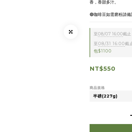
香，香甜多汁。
🟢咖啡豆如需磨粉請備
至
08/07 16:00
截止
至
08/31 16:00
截
包$1100
NT$550
商品規格