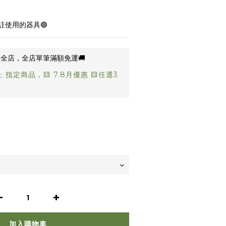
註使用的器具🟢
全店，全店單筆滿額免運🚚
止
指定商品，🟨 7.8月優惠 🟨任選3
加入購物車