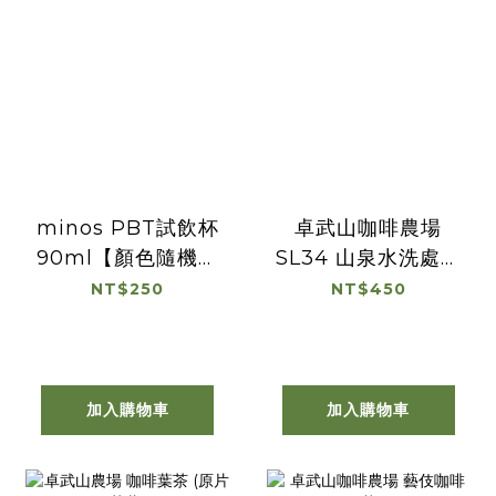
minos PBT試飲杯
卓武山咖啡農場
90ml【顏色隨機出
SL34 山泉水洗處理
貨】
100克
NT$250
NT$450
加入購物車
加入購物車